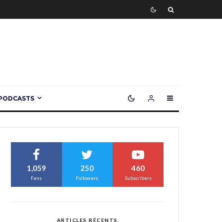
PODCASTS
1,059
250
460
Fans
Followers
Subscribers
ARTICLES RÉCENTS