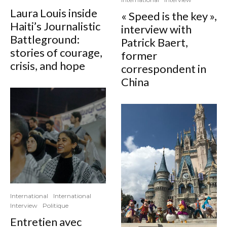
Laura Louis inside
« Speed is the key »,
Haiti’s Journalistic
interview with
Battleground:
Patrick Baert,
stories of courage,
former
crisis, and hope
correspondent in
China
International
International
Interview
Politique
Entretien avec