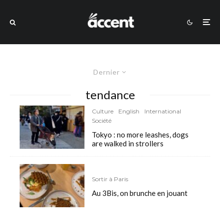
Dernier
tendance
Culture
English
International
Société
Tokyo : no more leashes, dogs
are walked in strollers
Sortir à Paris
Au 3Bis, on brunche en jouant