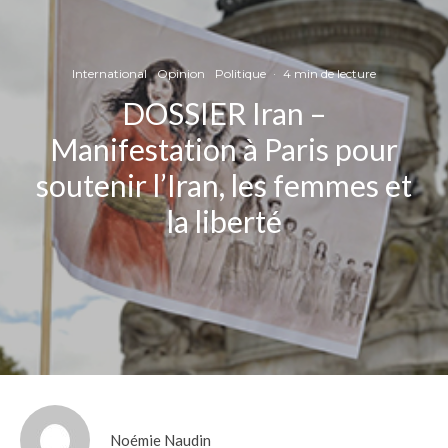
International
Opinion
Politique
·
4 min de lecture
DOSSIER Iran –
Manifestation à Paris pour
soutenir l’Iran, les femmes et
la liberté
Noémie Naudin