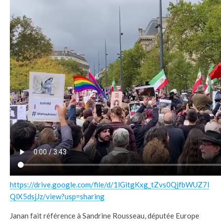
https://drive.google.com/file/d/1lGitgKxg_tZvs0QjfbWUZ7l
QlX5dsjJz/view?usp=sharing
Janan fait référence à Sandrine Rousseau, députée Europe