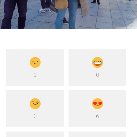
0
0
0
6