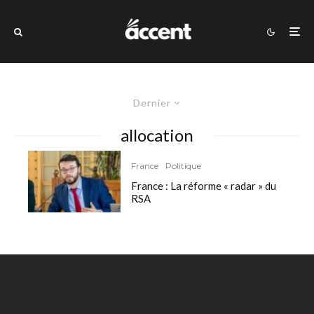
Dernier
allocation
France
Politique
France : La réforme « radar » du
RSA