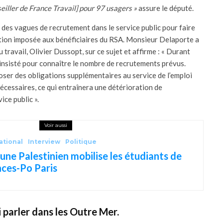
seiller de France Travail] pour 97 usagers »
assure le député.
es vagues de recrutement dans le service public pour faire
ation imposée aux bénéficiaires du RSA. Monsieur Delaporte a
u travail,
Olivier Dussopt
, sur ce sujet et affirme : « Durant
 insisté pour connaître le nombre de recrutements prévus.
oser des obligations supplémentaires au service de l’emploi
nécessaires, ce qui entraînera une détérioration de
ce public ».
Voir aussi
ational
Interview
Politique
une Palestinien mobilise les étudiants de
nces-Po Paris
i parler dans les Outre Mer.