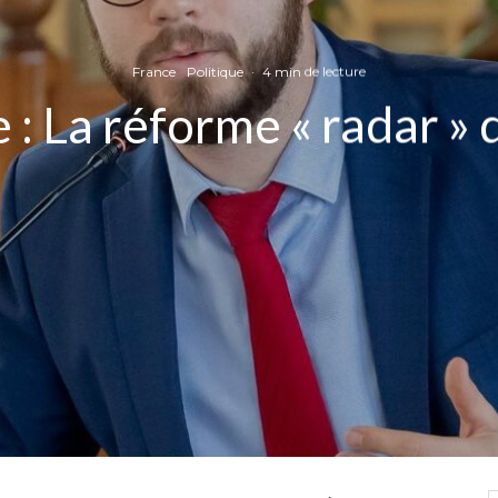
France
Politique
·
4 min de lecture
 : La réforme « radar »