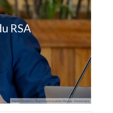
 du RSA
Député Delaporte // ©agence presse photo, Maxppp - Vincent Isore