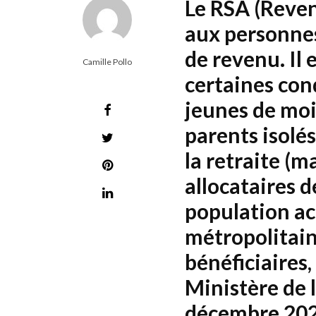
Le RSA (Reven
aux personne
de revenu. Il 
Camille Pollo
certaines cond
jeunes de moi
parents isolés
la retraite (m
allocataires 
population ac
métropolitaine
bénéficiaires,
Ministère de 
décembre 2021