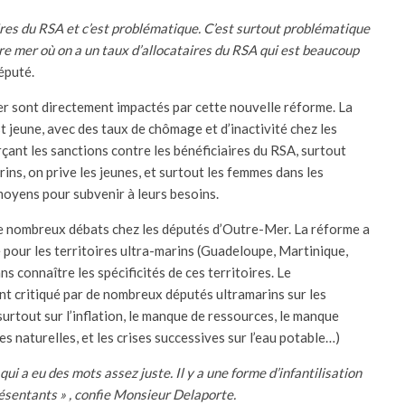
ires du RSA et c’est problématique. C’est surtout problématique
e mer où on a un taux d’allocataires du RSA qui est beaucoup
député.
r sont directement impactés par cette nouvelle réforme. La
 jeune, avec des taux de chômage et d’inactivité chez les
çant les sanctions contre les bénéficiaires du RSA, surtout
rins, on prive les jeunes, et surtout les femmes dans les
 moyens pour subvenir à leurs besoins.
de nombreux débats chez les députés d’Outre-Mer. La réforme a
pour les territoires ultra-marins (Guadeloupe, Martinique,
s connaître les spécificités de ces territoires. Le
 critiqué par de nombreux députés ultramarins sur les
surtout sur l’inflation, le manque de ressources, le manque
es naturelles, et les crises successives sur l’eau potable…)
e qui a eu des mots assez juste. Il y a une forme d’infantilisation
ésentants » , confie Monsieur Delaporte.