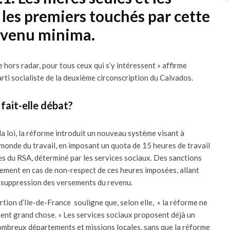
 les premiers touchés par cette
evenu minima.
 hors radar, pour tous ceux qui s’y intéressent » affirme
rti socialiste de la deuxième circonscription du Calvados.
fait-elle débat?
la loi, la réforme introduit un nouveau système visant à
e monde du travail, en imposant un quota de 15 heures de travail
res du RSA, déterminé par les services sociaux. Des sanctions
ement en cas de non-respect de ces heures imposées, allant
a suppression des versements du revenu.
ertion d’Ile-de-France
souligne que, selon elle, « la réforme ne
ent grand chose. » Les services sociaux proposent déjà un
breux départements et missions locales, sans que la réforme