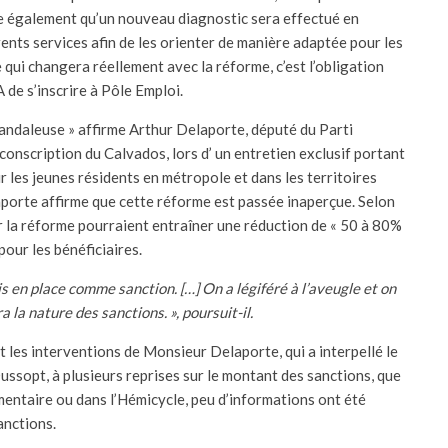
que également qu’un nouveau diagnostic sera effectué en
rents services afin de les orienter de manière adaptée pour les
 qui changera réellement avec la réforme, c’est l’obligation
 de s’inscrire à Pôle Emploi.
candaleuse » affirme Arthur Delaporte, député du Parti
rconscription du Calvados, lors d’ un entretien exclusif portant
r les jeunes résidents en métropole et dans les territoires
porte affirme que cette réforme est passée inaperçue. Selon
ar la réforme pourraient entraîner une réduction de « 50 à 80%
pour les bénéficiaires.
is en place comme sanction. […] On a légiféré à l’aveugle et on
 la nature des sanctions. », poursuit-il.
les interventions de Monsieur Delaporte, qui a interpellé le
Dussopt, à plusieurs reprises sur le montant des sanctions, que
mentaire ou dans l’Hémicycle, peu d’informations ont été
anctions.