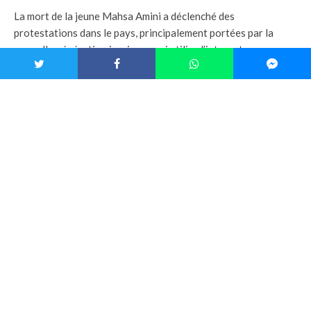
La mort de la jeune Mahsa Amini a déclenché des
protestations dans le pays, principalement portées par la
nouvelle génération iranienne qui utilise l’internet comme un
premier outil de communication. La colère des manifestants a
dépassé les frontières du pays, et a atteint une audience
internationale. La diffusion du #MahsaAmini a battu des
records historiques sur les réseaux sociaux. Retweeté plus de
40 millions de fois, le Hashtag est resté en tête des tendances
pendant plusieurs semaines.
Réactions internationales
Des milliers de personnes, dont beaucoup de célébrités et de
figures publiques, ont rejoint le mouvement sur les réseaux
sociaux en publiant des vidéos dans lesquelles ils se coupaient
une mèche de cheveux. Ce geste symbolique a fait le tour du
monde. Le #Hairforfreedom a atteint plus de 1.2 millions de
vues sur Tik Tok. La grande médiatisation de la mort de Mahsa