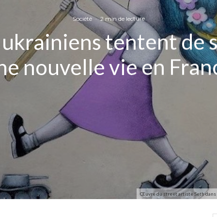
Société
·
2 min de lecture
 ukrainiens tentent de 
ne nouvelle vie en Fran
Œuvre du street artiste Seth dans