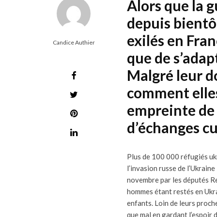
Alors que la 
depuis bientô
exilés en Fran
Candice Authier
que de s’adap
Malgré leur d
comment elles
empreinte de r
d’échanges cu
P
lus de 100 000 réfugiés ukr
l’invasion russe de l’Ukraine
novembre par les députés R
hommes étant restés en Ukra
enfants. Loin de leurs proche
que mal en gardant l’espoir d