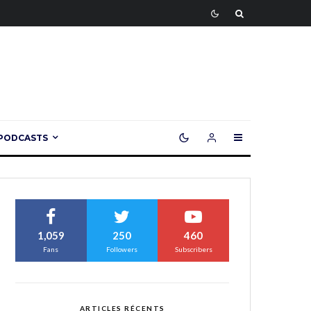
PODCASTS
1,059
250
460
Fans
Followers
Subscribers
ARTICLES RÉCENTS