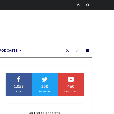
PODCASTS
1,059
250
460
Fans
Followers
Subscribers
ARTICLES RÉCENTS