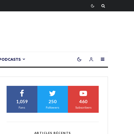
PODCASTS
1,059
250
460
Fans
Followers
Subscribers
ARTICLES RÉCENTS