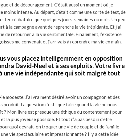
atigue et de découragement. C’était aussi un moment où je
ie moins intense. Au départ, c’était comme une sorte de test, de
 rester célibataire que quelques jours, semaines ou mois. Un peu
t à la campagne avant de reprendre la vie trépidante. Et j’ai
vie de retourner à la vie sentimentale. Finalement, l’existence
isses me convenait et j’arrivais à reprendre ma vie en main.
vous vous placez intelligemment en opposition
andra David-Neel et à ses exploits. Votre livre
e à une vie indépendante qui soit malgré tout
vie modeste. J’ai vraiment désiré avoir un compagnon et des
as produit. La question c’est : que faire quand la vie ne nous
ait ? Mon livre est presque une éthique du contentement pour
e et la plus joyeuse possible. Et tout n’a pas besoin d’être
, pourquoi devrait-on troquer une vie de couple et de famille
ne vie spectaculaire et impressionnante ? Il y a cette idée