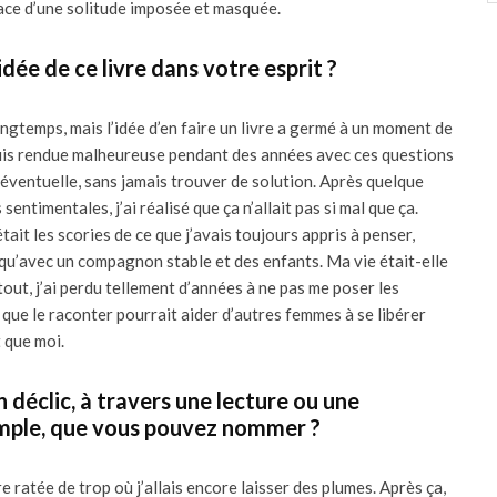
lace d’une solitude imposée et masquée.
ée de ce livre dans votre esprit ?
ongtemps, mais l’idée d’en faire un livre a germé à un moment de
suis rendue malheureuse pendant des années avec ces questions
é éventuelle, sans jamais trouver de solution. Après quelque
sentimentales, j’ai réalisé que ça n’allait pas si mal que ça.
était les scories de ce que j’avais toujours appris à penser,
t qu’avec un compagnon stable et des enfants. Ma vie était-elle
tout, j’ai perdu tellement d’années à ne pas me poser les
 que le raconter pourrait aider d’autres femmes à se libérer
t que moi.
n déclic, à travers une lecture ou une
mple, que vous pouvez nommer ?
re ratée de trop où j’allais encore laisser des plumes. Après ça,