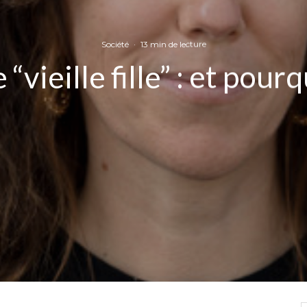
Société
·
13 min de lecture
“vieille fille” : et pour