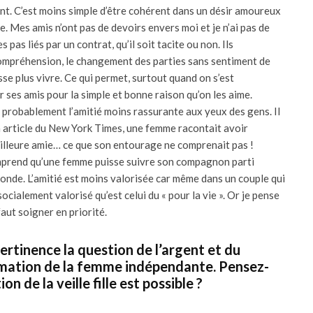
nt. C’est moins simple d’être cohérent dans un désir amoureux
e. Mes amis n’ont pas de devoirs envers moi et je n’ai pas de
pas liés par un contrat, qu’il soit tacite ou non. Ils
ncompréhension, le changement des parties sans sentiment de
isse plus vivre. Ce qui permet, surtout quand on s’est
r ses amis pour la simple et bonne raison qu’on les aime.
 probablement l’amitié moins rassurante aux yeux des gens. Il
n article du New York Times, une femme racontait avoir
lleure amie… ce que son entourage ne comprenait pas !
mprend qu’une femme puisse suivre son compagnon parti
 monde. L’amitié est moins valorisée car même dans un couple qui
 socialement valorisé qu’est celui du « pour la vie ». Or je pense
faut soigner en priorité.
rtinence la question de l’argent et du
mation de la femme indépendante. Pensez-
on de la veille fille est possible ?