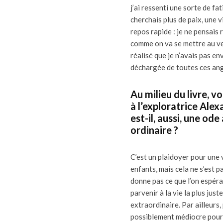
j’ai ressenti une sorte de f
cherchais plus de paix, une v
repos rapide : je ne pensais
comme on va se mettre au ver
réalisé que je n’avais pas en
déchargée de toutes ces ango
Au milieu du livre, 
à l’exploratrice Alex
est-il, aussi, une od
ordinaire ?
C’est un plaidoyer pour une 
enfants, mais cela ne s’est p
donne pas ce que l’on espér
parvenir à la vie la plus just
extraordinaire. Par ailleurs
possiblement médiocre pour u