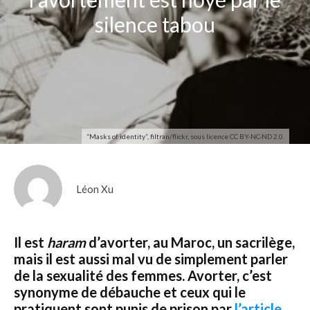
silence tabou
“Masks of identity”, filtran/flickr, sous licence CC BY-NC-ND 2.0.
Léon Xu
Il est
haram
d’avorter, au Maroc, un sacrilège,
mais il est aussi mal vu de simplement parler
de la sexualité des femmes. Avorter, c’est
synonyme de débauche et ceux qui le
pratiquent sont punis de prison par
l’article