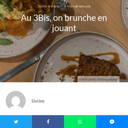
Sortir à Paris
·
3 min de lecture
Au 3Bis, on brunche en
jouant
Crédit photo: Sixtine Leppert
Sixtine