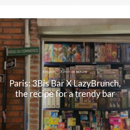
English
·
3 min de lecture
Paris: 3Bis Bar X LazyBrunch,
the recipe for a trendy bar