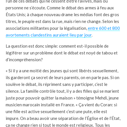
l’un de ces débats qui ne cessent d’être ravivés, mais où
personne ne s’écoute. Comme le débat des armes à feu aux
États Unis; à chaque nouveau drame les médias font des gros
titres, le peuple est dans la rue, mais rien ne change. Selon les
associations militantes pour la légalisation,
entre 600 et 800
avortements clandestins auraient lieu par jour
.
La question est donc simple: comment est-il possible de
légiférer sur un problème dont le débat est noyé de tabou et
d’incompréhension?
« Si il y a une moitié des jeunes qui sont libérés sexuellement,
ils garderont ça secret de leurs parents, on en parle pas. Si on
soulève le débat, ils répriment sans y participer, c’est le
silence. La famille contrôle tout, il y a des filles qui se marient
juste pour pouvoir quitter la maison » témoigne Mehdi, jeune
musicien marocain installé en France. « Ça vient du Coran: si
une fille est active sexuellement c’est une pute, elle est
impure. On a beau avoir une séparation de l’Église et de l’État,
ça ne change rien si tout le monde est religieux. Tous les