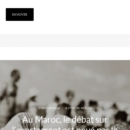
International
·
4 min de lecture
Au Maroc, le débat sur
l’avortement est noyé par le