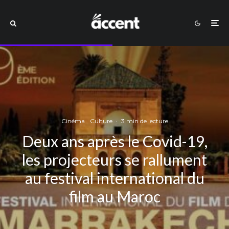
Cinéma
Culture
·
3 min de lecture
Deux ans après le Covid-19,
les projecteurs se rallument
au festival international du
film au Maroc