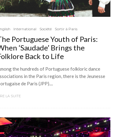
nglish
International
Société
Sortir à Paris
The Portuguese Youth of Paris:
When ‘Saudade’ Brings the
Folklore Back to Life
mong the hundreds of Portuguese folkloric dance
ssociations in the Paris region, there is the Jeunesse
ortugaise de Paris (JPP)....
IRE LA SUITE