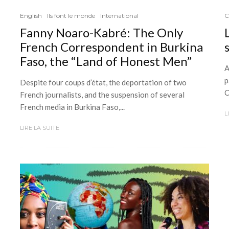
English
Ils font le monde
International
C
Fanny Noaro-Kabré: The Only
French Correspondent in Burkina
Faso, the “Land of Honest Men”
A
p
Despite four coups d’état, the deportation of two
C
French journalists, and the suspension of several
French media in Burkina Faso,...
L
LIRE LA SUITE