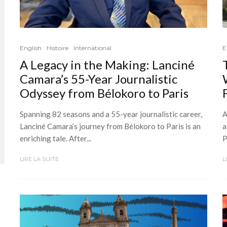
English
Histoire
International
E
A Legacy in the Making: Lanciné
Camara’s 55-Year Journalistic
Odyssey from Bélokoro to Paris
Spanning 82 seasons and a 55-year journalistic career,
A
Lanciné Camara’s journey from Bélokoro to Paris is an
a
enriching tale. After...
P
LIRE LA SUITE
L