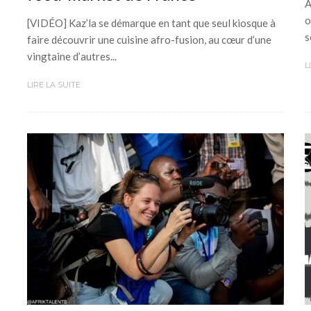
A
o
[VIDÉO] Kaz’la se démarque en tant que seul kiosque à
s
faire découvrir une cuisine afro-fusion, au cœur d’une
vingtaine d’autres...
L
LIRE LA SUITE