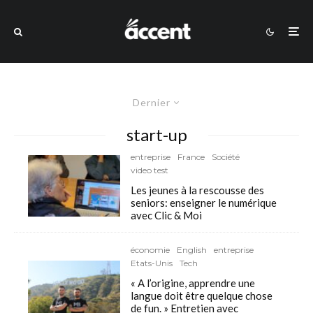
Dernier
start-up
entreprise
France
Société
video test
Les jeunes à la rescousse des
seniors: enseigner le numérique
avec Clic & Moi
économie
English
entreprise
Etats-Unis
Tech
« A l’origine, apprendre une
langue doit être quelque chose
de fun. » Entretien avec