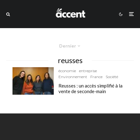
Dernier
reusses
économie
entreprise
Environnement
France
Société
Reusses : un accès simplifié à la
vente de seconde-main