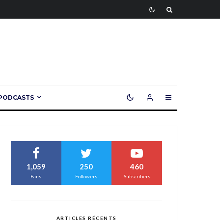
PODCASTS
1,059
250
460
Fans
Followers
Subscribers
ARTICLES RÉCENTS