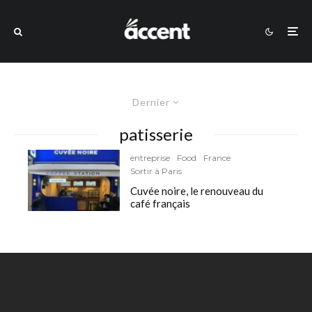
Dernier
patisserie
entreprise
Food
France
Sortir à Paris
Cuvée noire, le renouveau du
café français