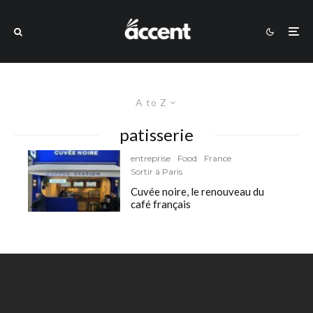
A to Z
patisserie
entreprise
Food
France
Sortir à Paris
Cuvée noire, le renouveau du
café français