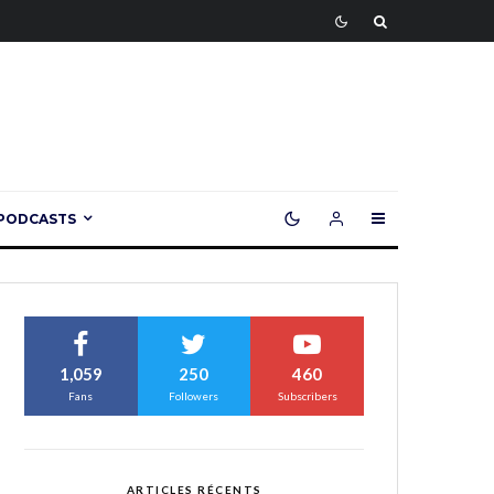
PODCASTS
1,059
250
460
Fans
Followers
Subscribers
ARTICLES RÉCENTS