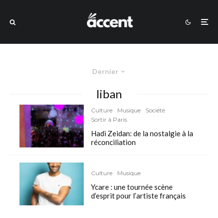
Dernier
liban
Culture
Musique
Société
Sortir à Paris
Hadi Zeidan: de la nostalgie à la
réconciliation
Culture
Musique
Ycare : une tournée scène
d’esprit pour l’artiste français