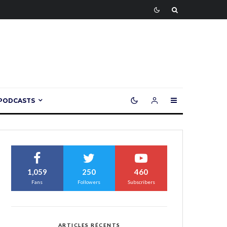
PODCASTS
1,059
250
460
Fans
Followers
Subscribers
ARTICLES RÉCENTS