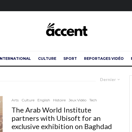
INTERNATIONAL
CULTURE
SPORT
REPORTAGES VIDÉO
Dernier
Arts
Culture
English
Histoire
Jeux Vidéo
Tech
The Arab World Institute
partners with Ubisoft for an
exclusive exhibition on Baghdad