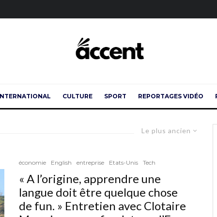
INTERNATIONAL
CULTURE
SPORT
REPORTAGES VIDÉO
Le plus ancien
économie
English
entreprise
Etats-Unis
Tech
« A l’origine, apprendre une
langue doit être quelque chose
de fun. » Entretien avec Clotaire