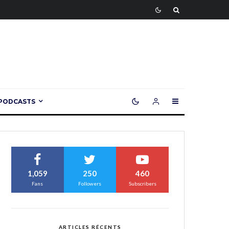
PODCASTS
1,059
250
460
Fans
Followers
Subscribers
ARTICLES RÉCENTS