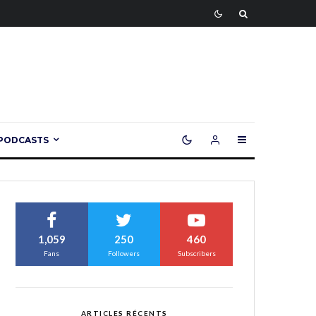
PODCASTS
1,059
250
460
Fans
Followers
Subscribers
ARTICLES RÉCENTS