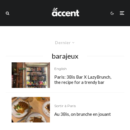
Dernier
barajeux
English
Paris: 3Bis Bar X LazyBrunch,
the recipe for a trendy bar
Sortir à Paris
Au 3Bis, on brunche en jouant