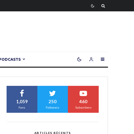
PODCASTS
1,059
250
460
Fans
Followers
Subscribers
ARTICLES RÉCENTS