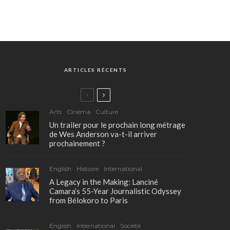
ARTICLES RÉCENTS
Arts
Cinéma
Culture
Un trailer pour le prochain long métrage
de Wes Anderson va-t-il arriver
prochainement ?
English
Histoire
International
A Legacy in the Making: Lanciné
Camara’s 55-Year Journalistic Odyssey
from Bélokoro to Paris
English
International
Société