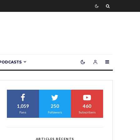
PODCASTS
1,059
250
460
Fans
Followers
Subscribers
ARTICLES RÉCENTS