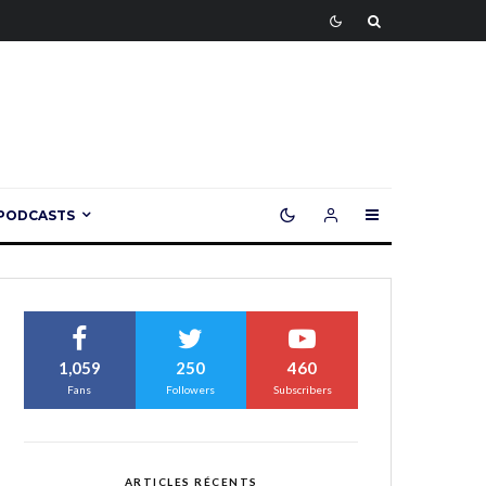
PODCASTS
1,059
250
460
Fans
Followers
Subscribers
ARTICLES RÉCENTS