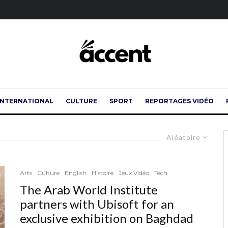
INTERNATIONAL
CULTURE
SPORT
REPORTAGES VIDÉO
Aléatoire
Arts
Culture
English
Histoire
Jeux Vidéo
Tech
The Arab World Institute
partners with Ubisoft for an
exclusive exhibition on Baghdad