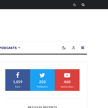
PODCASTS
1,059
250
460
Fans
Followers
Subscribers
ARTICLES RÉCENTS